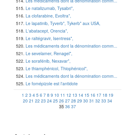
Les médicaments dont la dénomination comm...
Le natalizumab, Tysabri*,
La clofarabine, Evoltra*,
Le lapatinib, Tyverb*, Tykerb* aux USA,
L'abatacept, Orencia*,
Le raltégravir, Isentress*,
Les médicaments dont la dénomination comm...
Le sevelamer, Renagel*,
Le sorafénib, Nexavar*,
Le thiamphénicol, Thiophénicol*,
Les médicaments dont la dénomination comm...
Le fomépizole est l'antidote
1
2
3
4
5
6
7
8
9
10
11
12
13
14
15
16
17
18
19
20
21
22
23
24
25
26
27
28
29
30
31
32
33
34
35
36
37