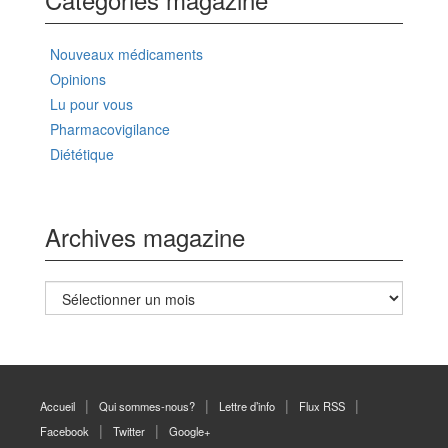
Nouveaux médicaments
Opinions
Lu pour vous
Pharmacovigilance
Diététique
Archives magazine
Archives
magazine
Accueil
Qui sommes-nous?
Lettre d’info
Flux RSS
Facebook
Twitter
Google+