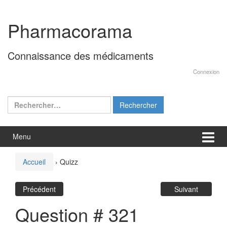
Aller
Sauter
au
au
Pharmacorama
contenu
menu
principal
Connaissance des médicaments
Connexion
Rechercher :
Menu
Accueil
›
Quizz
Précédent
Suivant
Question # 321