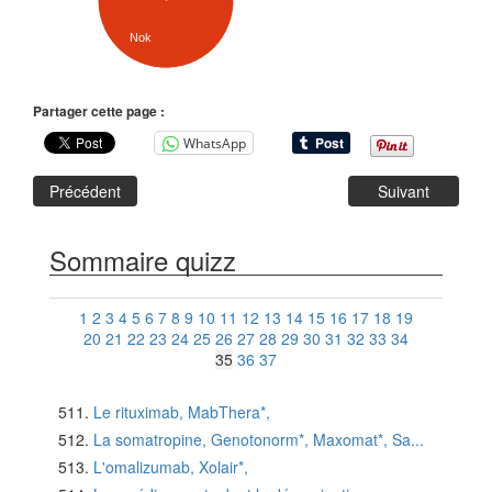
Nok
Partager cette page :
WhatsApp
Précédent
Suivant
Sommaire quizz
1
2
3
4
5
6
7
8
9
10
11
12
13
14
15
16
17
18
19
20
21
22
23
24
25
26
27
28
29
30
31
32
33
34
35
36
37
Le rituximab, MabThera*,
La somatropine, Genotonorm*, Maxomat*, Sa...
L'omalizumab, Xolair*,