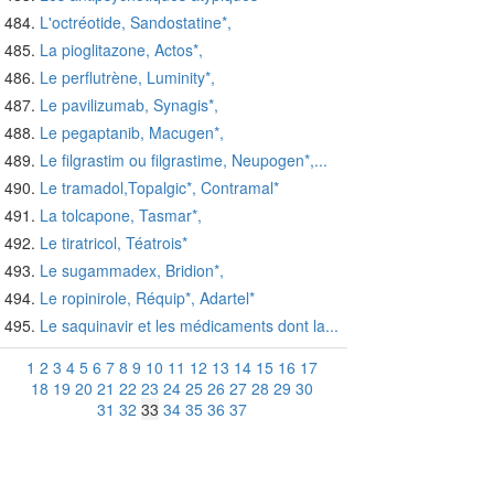
L'octréotide, Sandostatine*,
La pioglitazone, Actos*,
Le perflutrène, Luminity*,
Le pavilizumab, Synagis*,
Le pegaptanib, Macugen*,
Le filgrastim ou filgrastime, Neupogen*,...
Le tramadol,Topalgic*, Contramal*
La tolcapone, Tasmar*,
Le tiratricol, Téatrois*
Le sugammadex, Bridion*,
Le ropinirole, Réquip*, Adartel*
Le saquinavir et les médicaments dont la...
1
2
3
4
5
6
7
8
9
10
11
12
13
14
15
16
17
18
19
20
21
22
23
24
25
26
27
28
29
30
31
32
33
34
35
36
37