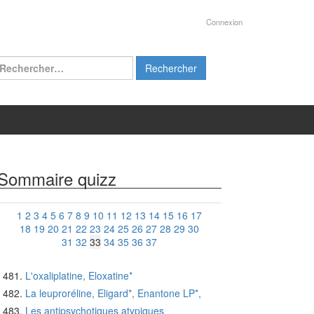
Connexion
chercher :
Sommaire quizz
1
2
3
4
5
6
7
8
9
10
11
12
13
14
15
16
17
18
19
20
21
22
23
24
25
26
27
28
29
30
31
32
33
34
35
36
37
L'oxaliplatine, Eloxatine*
La leuproréline, Eligard*, Enantone LP*,
Les antipsychotiques atypiques