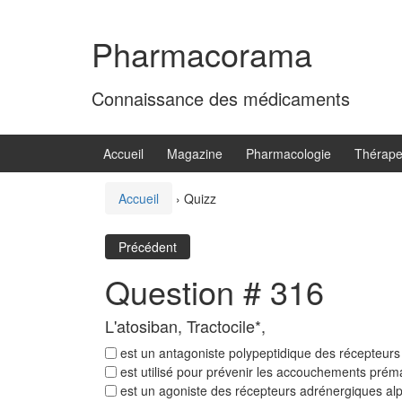
Aller
Sauter
au
au
Pharmacorama
contenu
menu
principal
Connaissance des médicaments
Accueil
Magazine
Pharmacologie
Thérape
Accueil
›
Quizz
Précédent
Question # 316
L'atosiban, Tractocile*,
est un antagoniste polypeptidique des récepteurs 
est utilisé pour prévenir les accouchements prém
est un agoniste des récepteurs adrénergiques al