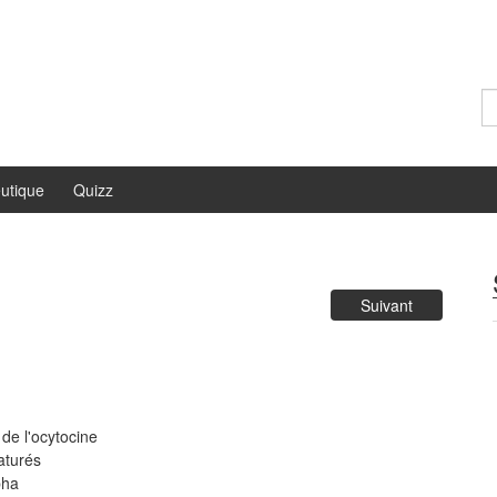
Re
utique
Quizz
Suivant
de l'ocytocine
aturés
pha