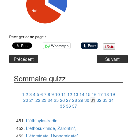
Nok
Partager cette page :
WhatsApp
Précédent
Suivant
Sommaire quizz
1
2
3
4
5
6
7
8
9
10
11
12
13
14
15
16
17
18
19
20
21
22
23
24
25
26
27
28
29
30
31
32
33
34
35
36
37
L'éthinylestradiol
L'éthosuximide, Zarontin*,
L'étomidate, Hypnomidate*