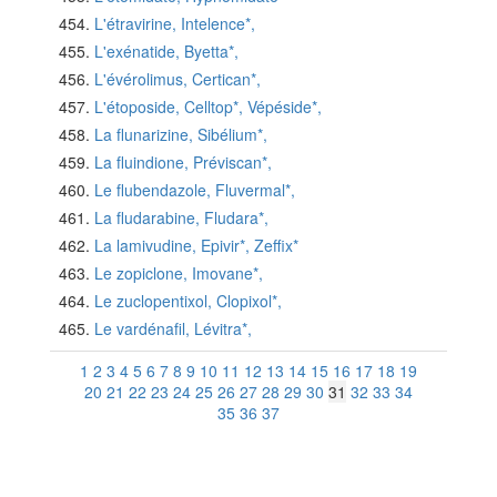
L'étravirine, Intelence*,
L'exénatide, Byetta*,
L'évérolimus, Certican*,
L'étoposide, Celltop*, Vépéside*,
La flunarizine, Sibélium*,
La fluindione, Préviscan*,
Le flubendazole, Fluvermal*,
La fludarabine, Fludara*,
La lamivudine, Epivir*, Zeffix*
Le zopiclone, Imovane*,
Le zuclopentixol, Clopixol*,
Le vardénafil, Lévitra*,
1
2
3
4
5
6
7
8
9
10
11
12
13
14
15
16
17
18
19
20
21
22
23
24
25
26
27
28
29
30
31
32
33
34
35
36
37