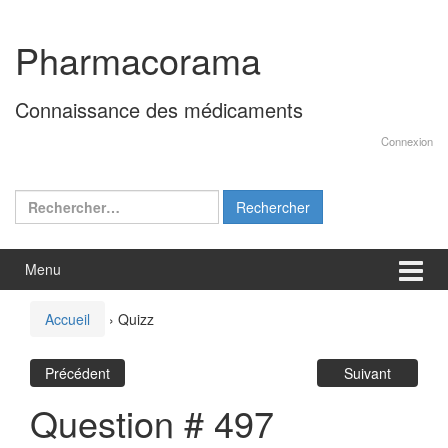
Aller
Sauter
au
au
Pharmacorama
contenu
menu
principal
Connaissance des médicaments
Connexion
Rechercher :
Menu
Accueil
›
Quizz
Précédent
Suivant
Question # 497