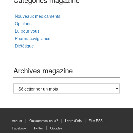
Nouveaux médicaments
Opinions
Lu pour vous
Pharmacovigilance
Diététique
Archives magazine
Archives
magazine
Accueil
Qui sommes-nous?
Lettre d’info
Flux RSS
Facebook
Twitter
Google+