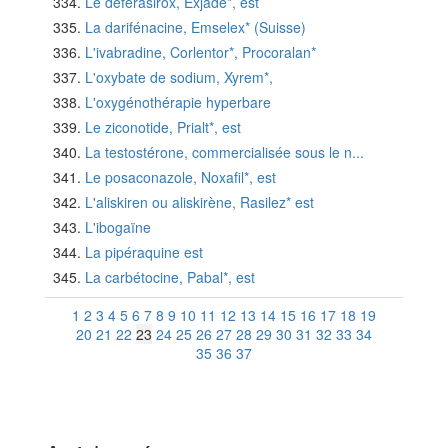
Le déférasirox, Exjade*, est
La darifénacine, Emselex* (Suisse)
L'ivabradine, Corlentor*, Procoralan*
L'oxybate de sodium, Xyrem*,
L'oxygénothérapie hyperbare
Le ziconotide, Prialt*, est
La testostérone, commercialisée sous le n...
Le posaconazole, Noxafil*, est
L'aliskiren ou aliskirène, Rasilez* est
L'ibogaïne
La pipéraquine est
La carbétocine, Pabal*, est
1
2
3
4
5
6
7
8
9
10
11
12
13
14
15
16
17
18
19
20
21
22
23
24
25
26
27
28
29
30
31
32
33
34
35
36
37