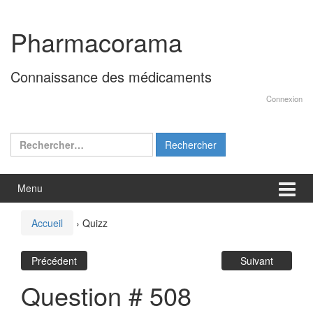
Aller
Sauter
au
au
Pharmacorama
contenu
menu
principal
Connaissance des médicaments
Connexion
Rechercher :
Menu
Accueil
›
Quizz
Précédent
Suivant
Question # 508