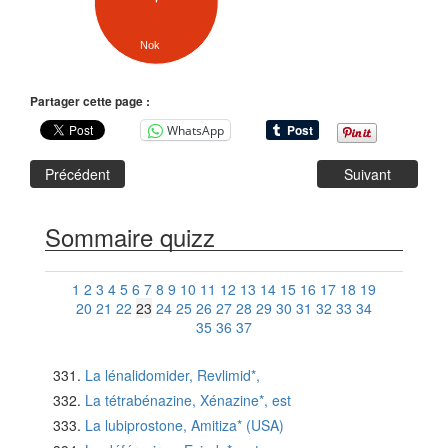
Nok
Partager cette page :
WhatsApp
Précédent
Suivant
Sommaire quizz
1
2
3
4
5
6
7
8
9
10
11
12
13
14
15
16
17
18
19
20
21
22
23
24
25
26
27
28
29
30
31
32
33
34
35
36
37
La lénalidomider, Revlimid*,
La tétrabénazine, Xénazine*, est
La lubiprostone, Amitiza* (USA)