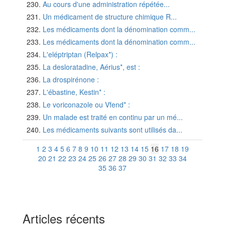
Au cours d'une administration répétée...
Un médicament de structure chimique R...
Les médicaments dont la dénomination comm...
Les médicaments dont la dénomination comm...
L'eléptriptan (Relpax*) :
La desloratadine, Aérius*, est :
La drospirénone :
L'ébastine, Kestin* :
Le voriconazole ou Vfend* :
Un malade est traité en continu par un mé...
Les médicaments suivants sont utilisés da...
1
2
3
4
5
6
7
8
9
10
11
12
13
14
15
16
17
18
19
20
21
22
23
24
25
26
27
28
29
30
31
32
33
34
35
36
37
Articles récents