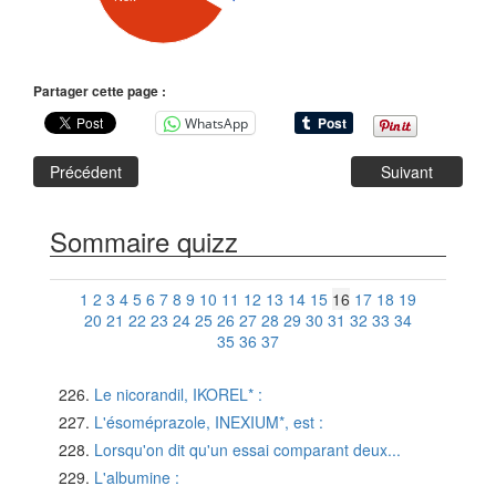
Partager cette page :
WhatsApp
Précédent
Suivant
Sommaire quizz
1
2
3
4
5
6
7
8
9
10
11
12
13
14
15
16
17
18
19
20
21
22
23
24
25
26
27
28
29
30
31
32
33
34
35
36
37
Le nicorandil, IKOREL* :
L'ésoméprazole, INEXIUM*, est :
Lorsqu'on dit qu'un essai comparant deux...
L'albumine :