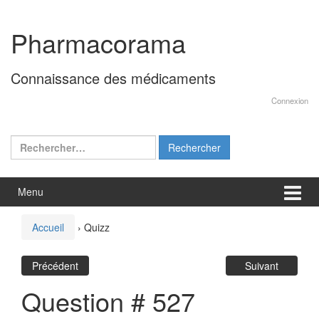
Aller
Sauter
au
au
Pharmacorama
contenu
menu
principal
Connaissance des médicaments
Connexion
Rechercher :
Menu
Accueil
›
Quizz
Précédent
Suivant
Question # 527