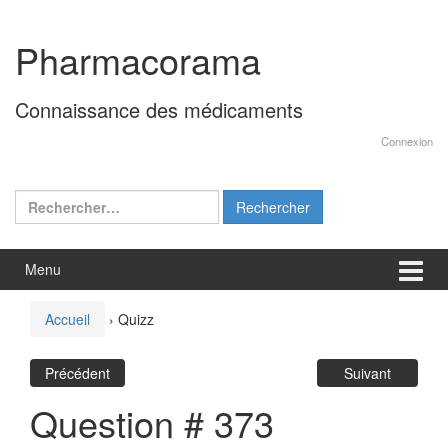
Aller
Sauter
au
au
Pharmacorama
contenu
menu
principal
Connaissance des médicaments
Connexion
Rechercher :
Menu
Accueil
›
Quizz
Précédent
Suivant
Question # 373