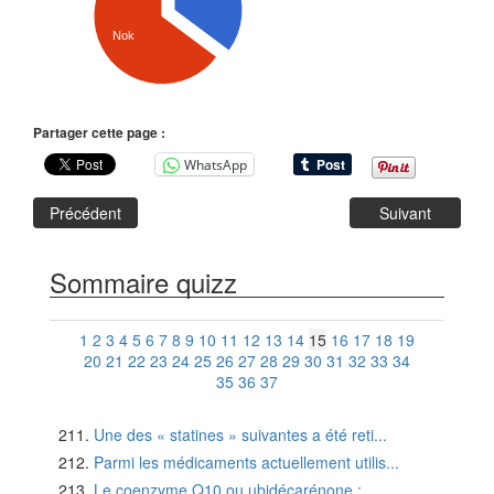
Nok
Partager cette page :
WhatsApp
Précédent
Suivant
Sommaire quizz
1
2
3
4
5
6
7
8
9
10
11
12
13
14
15
16
17
18
19
20
21
22
23
24
25
26
27
28
29
30
31
32
33
34
35
36
37
Une des « statines » suivantes a été reti...
Parmi les médicaments actuellement utilis...
Le coenzyme Q10 ou ubidécarénone :