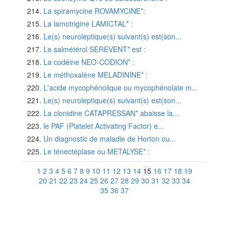
La spiramycine ROVAMYCINE*:
La lamotrigine LAMICTAL* :
Le(s) neuroleptique(s) suivant(s) est(son...
Le salmétérol SEREVENT* est :
La codéine NEO-CODION* :
Le méthoxalène MELADININE* :
L'acide mycophénolique ou mycophénolate m...
Le(s) neuroleptique(s) suivant(s) est(son...
La clonidine CATAPRESSAN* abaisse la...
le PAF (Platelet Activating Factor) e...
Un diagnostic de maladie de Horton ou...
Le ténectéplase ou METALYSE* :
1
2
3
4
5
6
7
8
9
10
11
12
13
14
15
16
17
18
19
20
21
22
23
24
25
26
27
28
29
30
31
32
33
34
35
36
37