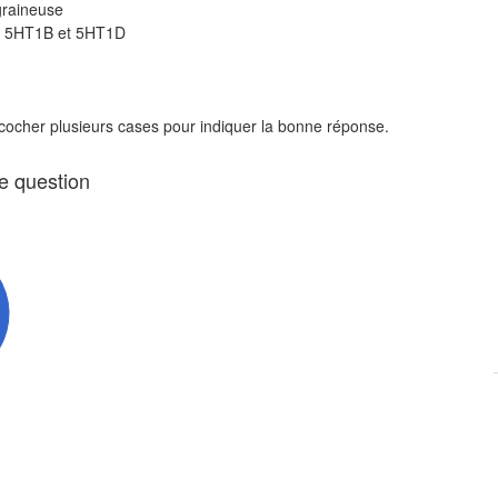
igraineuse
es 5HT1B et 5HT1D
 cocher plusieurs cases pour indiquer la bonne réponse.
te question