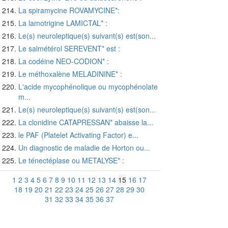
La spiramycine ROVAMYCINE*:
La lamotrigine LAMICTAL* :
Le(s) neuroleptique(s) suivant(s) est(son...
Le salmétérol SEREVENT* est :
La codéine NEO-CODION* :
Le méthoxalène MELADININE* :
L'acide mycophénolique ou mycophénolate
m...
Le(s) neuroleptique(s) suivant(s) est(son...
La clonidine CATAPRESSAN* abaisse la...
le PAF (Platelet Activating Factor) e...
Un diagnostic de maladie de Horton ou...
Le ténectéplase ou METALYSE* :
1
2
3
4
5
6
7
8
9
10
11
12
13
14
15
16
17
18
19
20
21
22
23
24
25
26
27
28
29
30
31
32
33
34
35
36
37