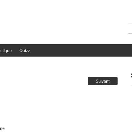
Re
utique
Quizz
Suivant
ine