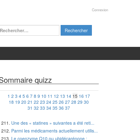
Connexion
chercher :
Sommaire quizz
1
2
3
4
5
6
7
8
9
10
11
12
13
14
15
16
17
18
19
20
21
22
23
24
25
26
27
28
29
30
31
32
33
34
35
36
37
Une des « statines » suivantes a été reti...
Parmi les médicaments actuellement utilis...
Le coenzyme Q10 ou ubidécarénone :