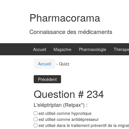
Aller
Sauter
au
au
Pharmacorama
contenu
menu
principal
Connaissance des médicaments
Accueil
Magazine
Pharmacologie
Thérape
Accueil
›
Quizz
Précédent
Question # 234
L'eléptriptan (Relpax*) :
est utilisé comme hypnotique
est utilisé comme antidépresseur
est utilisé dans le traitement préventif de la migra