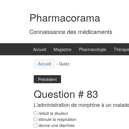
Aller
Sauter
au
au
Pharmacorama
contenu
menu
principal
Connaissance des médicaments
Accueil
Magazine
Pharmacologie
Thérape
Accueil
›
Quizz
Précédent
Question # 83
L'administration de morphine à un malade 
réduit la douleur
stimule la respiration
donne une diarrhée