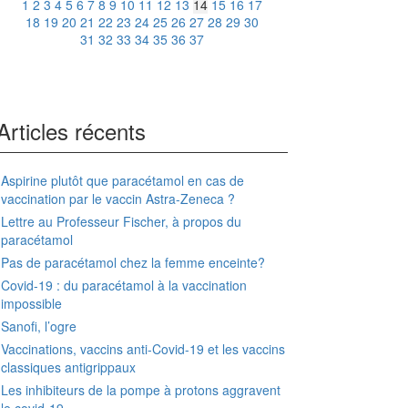
1
2
3
4
5
6
7
8
9
10
11
12
13
14
15
16
17
18
19
20
21
22
23
24
25
26
27
28
29
30
31
32
33
34
35
36
37
Articles récents
Aspirine plutôt que paracétamol en cas de
vaccination par le vaccin Astra-Zeneca ?
Lettre au Professeur Fischer, à propos du
paracétamol
Pas de paracétamol chez la femme enceinte?
Covid-19 : du paracétamol à la vaccination
impossible
Sanofi, l’ogre
Vaccinations, vaccins anti-Covid-19 et les vaccins
classiques antigrippaux
Les inhibiteurs de la pompe à protons aggravent