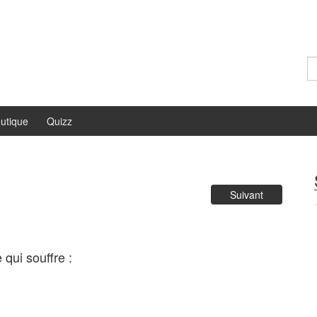
Re
utique
Quizz
Suivant
qui souffre :