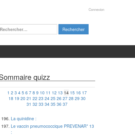
Connexion
chercher :
Sommaire quizz
1
2
3
4
5
6
7
8
9
10
11
12
13
14
15
16
17
18
19
20
21
22
23
24
25
26
27
28
29
30
31
32
33
34
35
36
37
La quinidine :
Le vaccin pneumococcique PREVENAR* 13
: