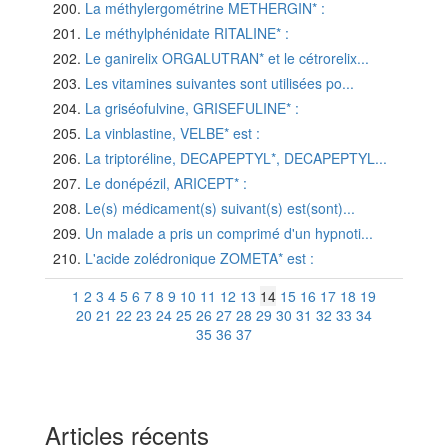
La méthylergométrine METHERGIN* :
Le méthylphénidate RITALINE* :
Le ganirelix ORGALUTRAN* et le cétrorelix...
Les vitamines suivantes sont utilisées po...
La griséofulvine, GRISEFULINE* :
La vinblastine, VELBE* est :
La triptoréline, DECAPEPTYL*, DECAPEPTYL...
Le donépézil, ARICEPT* :
Le(s) médicament(s) suivant(s) est(sont)...
Un malade a pris un comprimé d'un hypnoti...
L'acide zolédronique ZOMETA* est :
1
2
3
4
5
6
7
8
9
10
11
12
13
14
15
16
17
18
19
20
21
22
23
24
25
26
27
28
29
30
31
32
33
34
35
36
37
Articles récents