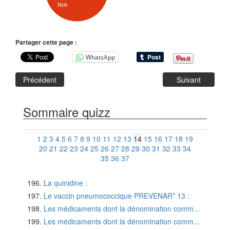
Nok
Partager cette page :
WhatsApp
Précédent
Suivant
Sommaire quizz
1
2
3
4
5
6
7
8
9
10
11
12
13
14
15
16
17
18
19
20
21
22
23
24
25
26
27
28
29
30
31
32
33
34
35
36
37
La quinidine :
Le vaccin pneumococcique PREVENAR* 13 :
Les médicaments dont la dénomination comm...
Les médicaments dont la dénomination comm...