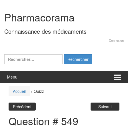
Aller
Sauter
au
au
Pharmacorama
contenu
menu
principal
Connaissance des médicaments
Connexion
Rechercher :
Menu
Accueil
›
Quizz
Précédent
Suivant
Question # 549