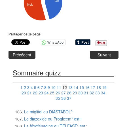
Ok
Nok
Partager cette page :
WhatsApp
Précédent
Suivant
Sommaire quizz
1
2
3
4
5
6
7
8
9
10
11
12
13
14
15
16
17
18
19
20
21
22
23
24
25
26
27
28
29
30
31
32
33
34
35
36
37
Le miglitol ou DIASTABOL*:
Le diazoxide ou Proglicem* est :
La féxofénadine ou TELFAST* est :