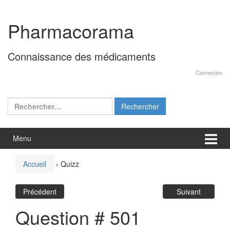
Aller
Sauter
au
au
Pharmacorama
contenu
menu
principal
Connaissance des médicaments
Connexion
Rechercher :
Menu
Accueil
›
Quizz
Précédent
Suivant
Question # 501