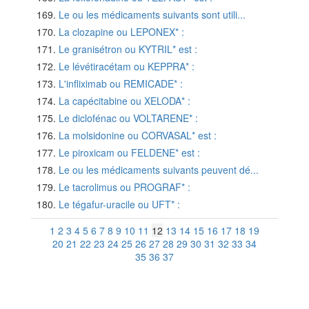
Le ou les médicaments suivants sont utili...
La clozapine ou LEPONEX* :
Le granisétron ou KYTRIL* est :
Le lévétiracétam ou KEPPRA* :
L'infliximab ou REMICADE* :
La capécitabine ou XELODA* :
Le diclofénac ou VOLTARENE* :
La molsidonine ou CORVASAL* est :
Le piroxicam ou FELDENE* est :
Le ou les médicaments suivants peuvent dé...
Le tacrolimus ou PROGRAF* :
Le tégafur-uracile ou UFT* :
1
2
3
4
5
6
7
8
9
10
11
12
13
14
15
16
17
18
19
20
21
22
23
24
25
26
27
28
29
30
31
32
33
34
35
36
37