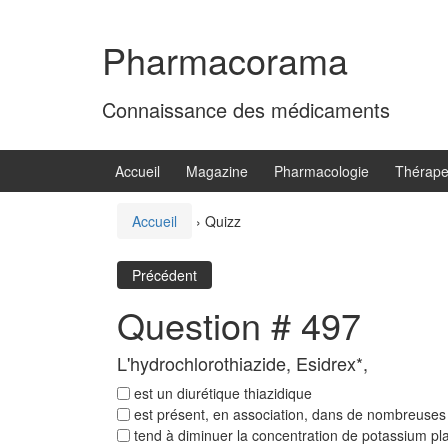
Aller
Sauter
au
au
Pharmacorama
contenu
menu
principal
Connaissance des médicaments
Accueil
Magazine
Pharmacologie
Thérape
Accueil
›
Quizz
Précédent
Question # 497
L'hydrochlorothiazide, Esidrex*,
est un diurétique thiazidique
est présent, en association, dans de nombreuses 
tend à diminuer la concentration de potassium p