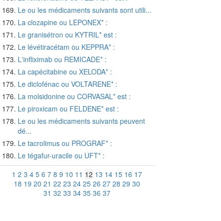
Le ou les médicaments suivants sont utili...
La clozapine ou LEPONEX* :
Le granisétron ou KYTRIL* est :
Le lévétiracétam ou KEPPRA* :
L'infliximab ou REMICADE* :
La capécitabine ou XELODA* :
Le diclofénac ou VOLTARENE* :
La molsidonine ou CORVASAL* est :
Le piroxicam ou FELDENE* est :
Le ou les médicaments suivants peuvent
dé...
Le tacrolimus ou PROGRAF* :
Le tégafur-uracile ou UFT* :
1
2
3
4
5
6
7
8
9
10
11
12
13
14
15
16
17
18
19
20
21
22
23
24
25
26
27
28
29
30
31
32
33
34
35
36
37