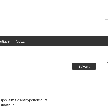
Re
utique
Quizz
Suivant
spécialités d'antihypertenseurs
lasmatique