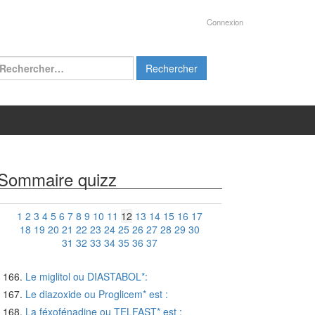
Connexion
chercher :
Sommaire quizz
1
2
3
4
5
6
7
8
9
10
11
12
13
14
15
16
17
18
19
20
21
22
23
24
25
26
27
28
29
30
31
32
33
34
35
36
37
Le miglitol ou DIASTABOL*:
Le diazoxide ou Proglicem* est :
La féxofénadine ou TELFAST* est :