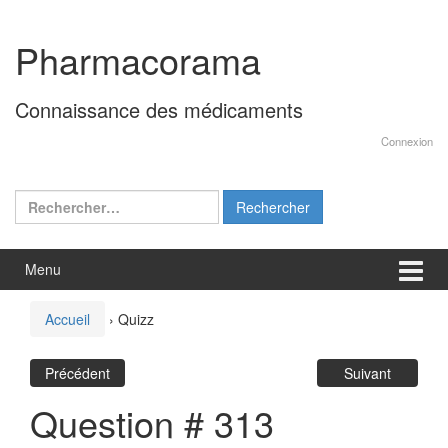
Aller
Sauter
au
au
Pharmacorama
contenu
menu
principal
Connaissance des médicaments
Connexion
Rechercher :
Menu
Accueil
›
Quizz
Précédent
Suivant
Question # 313