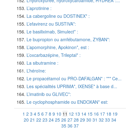
L’hydroxyurée, hydroxycarbamide, HYDRÉA*:...
L’aprotinine :
La cabergoline ou DOSTINEX* :
L’efavirenz ou SUSTIVA*:
Le basiliximab, Simulect* :
Le bupropion ou amfébutamone, ZYBAN*:
L’apomorphine, Apokinon*, est :
L’oxcarbazépine, Trileptal* :
La sibutramine :
L’héroïne:
Le propacétamol ou PRO-DAFALGAN* : *** Ce...
Les spécialités UPRIMA*, IXENSE* à base d...
L’imatinib ou GLIVEC*:
Le cyclophosphamide ou ENDOXAN* est:
1
2
3
4
5
6
7
8
9
10
11
12
13
14
15
16
17
18
19
20
21
22
23
24
25
26
27
28
29
30
31
32
33
34
35
36
37