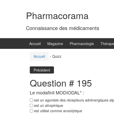
Aller
Sauter
au
au
Pharmacorama
contenu
menu
principal
Connaissance des médicaments
Accueil
Magazine
Pharmacologie
Thérape
Accueil
›
Quizz
Précédent
Question # 195
Le modafinil MODIODAL* :
est un agoniste des récepteurs adrénergiques al
est un atropinique
est utilisé comme anxiolytique