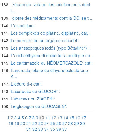
-zépam ou -zolam : les médicaments dont
l...
-dipine :les médicaments dont la DCI se t...
L'aluminium:
Les complexes de platine, cisplatine, car...
Le mercure ou un organomercuriel :
Les antiseptiques iodés (type Bétadine*) :
L'acide éthylènediamine tétra-acétique ou...
Le carbimazole ou NÉOMERCAZOLE* est :
L’androstanolone ou dihydrotestostérone
A...
L’iodure (I-) est :
L’acarbose ou GLUCOR* :
L’abacavir ou ZIAGEN*:
Le glucagon ou GLUCAGEN*:
1
2
3
4
5
6
7
8
9
10
11
12
13
14
15
16
17
18
19
20
21
22
23
24
25
26
27
28
29
30
31
32
33
34
35
36
37