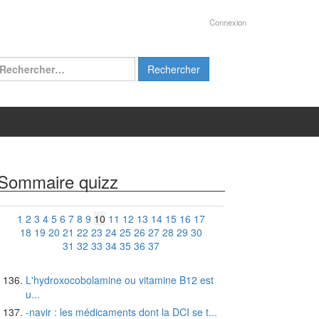
Connexion
chercher :
Sommaire quizz
1
2
3
4
5
6
7
8
9
10
11
12
13
14
15
16
17
18
19
20
21
22
23
24
25
26
27
28
29
30
31
32
33
34
35
36
37
L'hydroxocobolamine ou vitamine B12 est
u...
-navir : les médicaments dont la DCI se t...