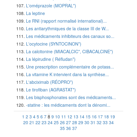
L'oméprazole (MOPRAL*)
La leptine
Le RNI (rapport normalisé international)...
Les antiarythmiques de la classe III de W...
Les médicaments inhibiteurs des canaux so...
L'ocytocine (SYNTOCINON*)
La calcitonine (MIACALCIC*, CIBACALCINE*)
La lépirudine ( Réfludan*)
Une prescription complémentaire de potass...
La vitamine K intervient dans la synthèse...
L'abciximab (RÉOPRO*)
Le tirofiban (AGRASTAT*)
Les bisphosphonates sont des médicaments...
-statine : les médicaments dont la dénomi...
1
2
3
4
5
6
7
8
9
10
11
12
13
14
15
16
17
18
19
20
21
22
23
24
25
26
27
28
29
30
31
32
33
34
35
36
37