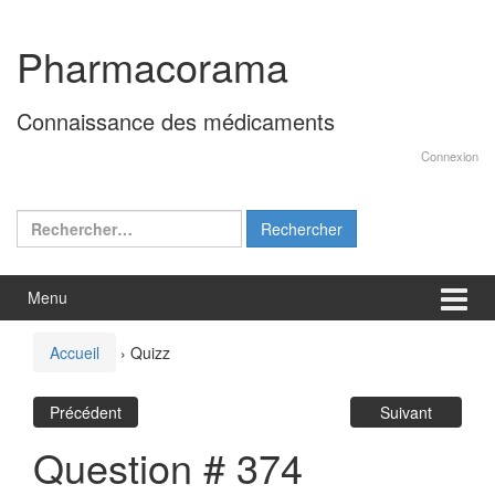
Aller
Sauter
au
au
Pharmacorama
contenu
menu
principal
Connaissance des médicaments
Connexion
Rechercher :
Menu
Accueil
›
Quizz
Précédent
Suivant
Question # 374